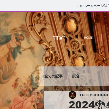
このホームページは
TDC
HOME
全ての記事
試合
tateishidan
2024🐉