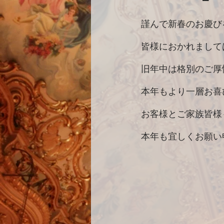
謹んで新春のお慶び
皆様におかれまして
旧年中は格別のご厚
本年もより一層お喜
お客様とご家族皆様
本年も宜しくお願い