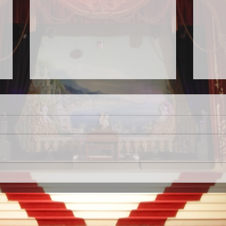
💃
新神戸スタジオ14周年パーテ
ィー