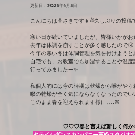
更新日：
2025年4月5日
こんにちは🌞さきです👧✌久しぶりの投稿で
寒い日が続いていましたが、皆様いかがお
去年は体調を崩すことが多く感じたので🤧
今年の寒い冬は体調管理を気を付けようと
自宅でも、お教室でも加湿することや温度
行ってみましたー✨
私個人的には今の時期は乾燥から喉がやら
喉の乾燥が全く気にならなくなったのでいい
このまま春を迎えられます様に....🌸
♡♡♡春と言えば新しく何か
タテイシダンスカンパニー高松スタジオ