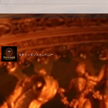
TEPPEI hamada dance
新神戸スタ
studio 15周年💃🌟
ィー
​タテイシダンスカンパニー